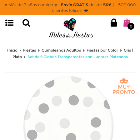
⭐ Más de 7 años contigo ⭐ |
Envío GRATIS
desde
50€
| + 500.000
clientes felices ❤️
0
Inicio
Fiestas
Cumpleaños Adultos
Fiestas por Color
Gris |
Plata
Set de 6 Globos Transparentes con Lunares Plateados
MUY
PRONTO