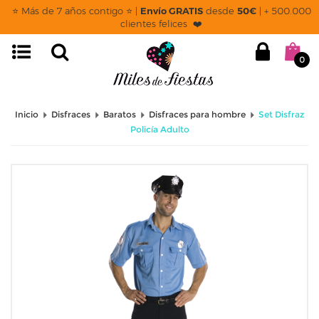
⭐ Más de 7 años contigo ⭐ |
Envío GRATIS
desde
50€
| + 500.000
clientes felices ❤️
0
Inicio
Disfraces
Baratos
Disfraces para hombre
Set Disfraz
Policía Adulto