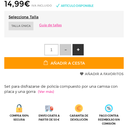
14,99
€
IVA INCLUIDO
ARTÍCULO DISPONIBLE
Selecciona Talla
Guía de tallas
TALLA ÚNICA
AÑADIR A CESTA
AÑADIR A FAVORITOS
Set para disfrazarse de policía compuesto por una camisa con
placa y una gorra
COMPRA 100%
ENVÍO GRATIS A
GARANTÍA DE
PAGO CONTRA
SEGURA
PARTIR DE 50 €
DEVOLUCIÓN
REEMBOLSO SIN
COMISIÓN