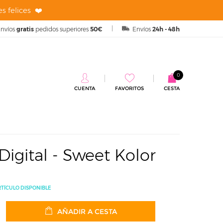
s felices ❤️
nvíos
gratis
pedidos superiores
50€
Envíos
24h - 48h
0
CUENTA
FAVORITOS
CESTA
etro Digital - Sweet Kolor
igital - Sweet Kolor
RTÍCULO DISPONIBLE
AÑADIR A CESTA