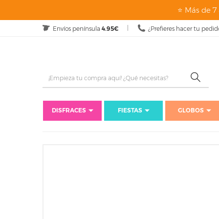
⭐ Más de 7 
Envíos península
4.95€
¿Prefieres hacer tu pedid
DISFRACES
FIESTAS
GLOBOS
Inicio
Repostería
Uten