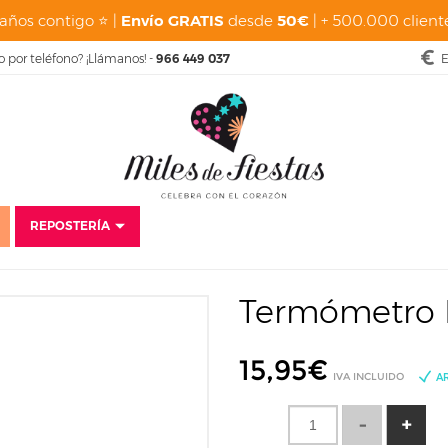
años contigo ⭐ |
Envío GRATIS
desde
50€
| + 500.000 cliente
o por teléfono? ¡Llámanos! -
966 449 037
E
REPOSTERÍA
silios
Utensilios para Chocolate
Termómetro para Chocolate
Termóm
Termómetro D
15,95
€
IVA INCLUIDO
A