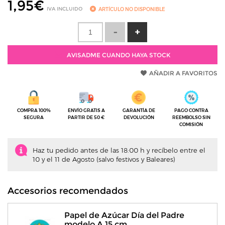
1,95
€
IVA INCLUIDO
ARTÍCULO NO DISPONIBLE
AVISADME CUANDO HAYA STOCK
AÑADIR A FAVORITOS
COMPRA 100%
ENVÍO GRATIS A
GARANTÍA DE
PAGO CONTRA
SEGURA
PARTIR DE 50 €
DEVOLUCIÓN
REEMBOLSO SIN
COMISIÓN
Haz tu pedido antes de las 18:00 h y recíbelo entre el
10 y el 11 de Agosto (salvo festivos y Baleares)
Accesorios recomendados
Papel de Azúcar Día del Padre
modelo A 15 cm