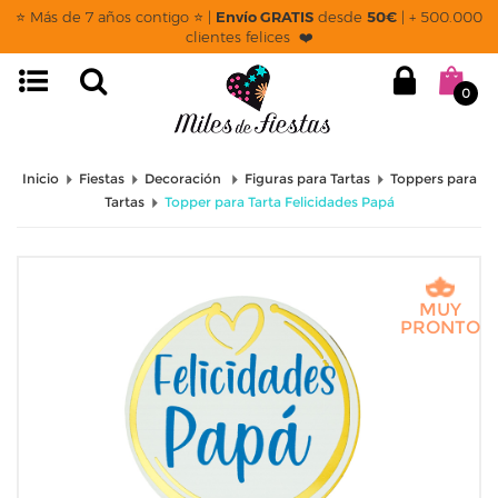
⭐ Más de 7 años contigo ⭐ |
Envío GRATIS
desde
50€
| + 500.000
clientes felices ❤️
0
Inicio
Fiestas
Decoración
Figuras para Tartas
Toppers para
Tartas
Topper para Tarta Felicidades Papá
MUY
PRONTO