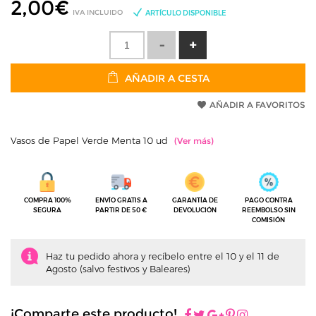
2,00
€
IVA INCLUIDO
ARTÍCULO DISPONIBLE
AÑADIR A CESTA
AÑADIR A FAVORITOS
Vasos de Papel Verde Menta 10 ud
COMPRA 100%
ENVÍO GRATIS A
GARANTÍA DE
PAGO CONTRA
SEGURA
PARTIR DE 50 €
DEVOLUCIÓN
REEMBOLSO SIN
COMISIÓN
Haz tu pedido ahora y recíbelo entre el 10 y el 11 de
Agosto (salvo festivos y Baleares)
¡Comparte este producto!