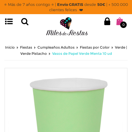
⭐ Más de 7 años contigo ⭐ |
Envío GRATIS
desde
50€
| + 500.000
clientes felices ❤️
0
Inicio
Fiestas
Cumpleaños Adultos
Fiestas por Color
Verde |
Verde Pistacho
Vasos de Papel Verde Menta 10 ud