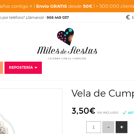
años contigo ⭐ |
Envío GRATIS
desde
50€
| + 500.000 cliente
o por teléfono? ¡Llámanos! -
966 449 037
E
REPOSTERÍA
Fiestas
Cumpleaños Infantiles
Frozen
Vela de Cumpleaños Froze
Vela de Cum
3,50
€
IVA INCLUIDO
ART