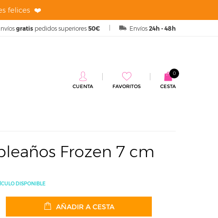
s felices ❤️
nvíos
gratis
pedidos superiores
50€
Envíos
24h - 48h
0
CUENTA
FAVORITOS
CESTA
n 7 cm
pleaños Frozen 7 cm
ÍCULO DISPONIBLE
AÑADIR A CESTA