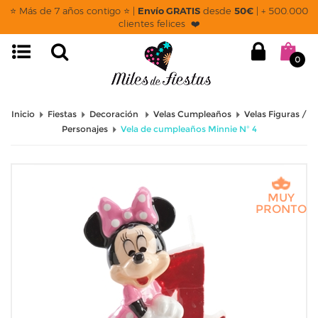
⭐ Más de 7 años contigo ⭐ |
Envío GRATIS
desde
50€
| + 500.000
clientes felices ❤️
0
Inicio
Fiestas
Decoración
Velas Cumpleaños
Velas Figuras /
Personajes
Vela de cumpleaños Minnie Nº 4
MUY
PRONTO