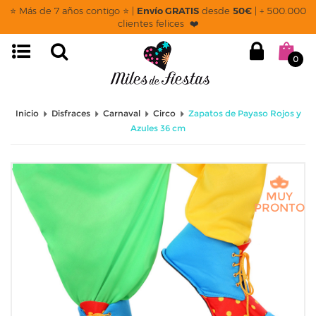
⭐ Más de 7 años contigo ⭐ |
Envío GRATIS
desde
50€
| + 500.000
clientes felices ❤️
0
Inicio
Disfraces
Carnaval
Circo
Zapatos de Payaso Rojos y
Azules 36 cm
MUY
PRONTO