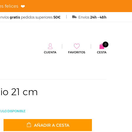
s felices ❤️
nvíos
gratis
pedidos superiores
50€
Envíos
24h - 48h
0
CUENTA
FAVORITOS
CESTA
io 21 cm
CULO DISPONIBLE
AÑADIR A CESTA