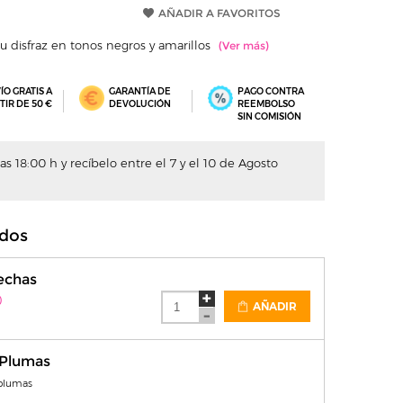
AÑADIR A FAVORITOS
u disfraz en tonos negros y amarillos
ÍO GRATIS A
GARANTÍA DE
PAGO CONTRA
TIR DE 50 €
DEVOLUCIÓN
REEMBOLSO
SIN COMISIÓN
s 18:00 h y recíbelo entre el 7 y el 10 de Agosto
dos
echas
)
AÑADIR
 Plumas
 plumas