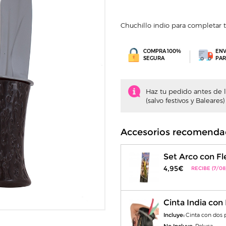
Chuchillo indio para completar t
COMPRA 100%
ENV
SEGURA
PAR
Haz tu pedido antes de la
(salvo festivos y Baleares)
Accesorios recomenda
Set Arco con Fl
4,95€
RECIBE (7/08
Cinta India con
Incluye:
Cinta con dos