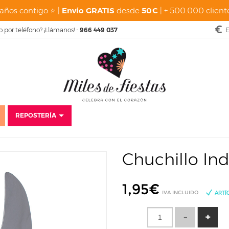
años contigo ⭐ |
Envío GRATIS
desde
50€
| + 500.000 cliente
o por teléfono? ¡Llámanos! -
966 449 037
E
REPOSTERÍA
Inicio
Disfraces
Carnaval
Indios y Vaqueros
Chuchillo Indio 21 cm
Chuchillo Ind
1,95
€
IVA INCLUIDO
ARTÍ