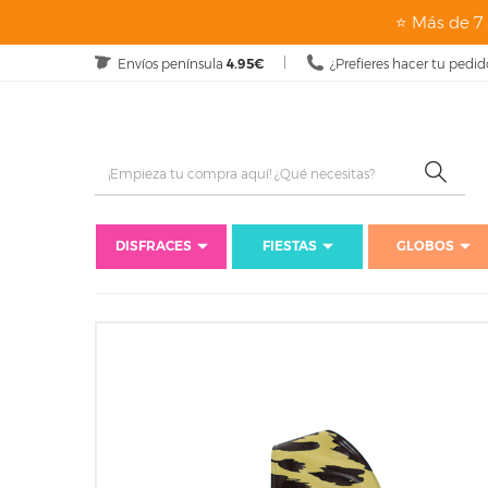
⭐ Más de 7 
Envíos península
4.95€
¿Prefieres hacer tu pedid
DISFRACES
FIESTAS
GLOBOS