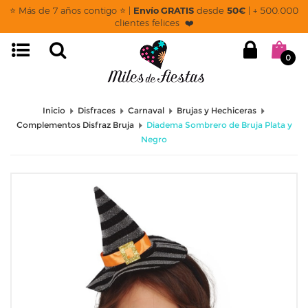
⭐ Más de 7 años contigo ⭐ |
Envío GRATIS
desde
50€
| + 500.000
clientes felices ❤️
0
Inicio
Disfraces
Carnaval
Brujas y Hechiceras
Complementos Disfraz Bruja
Diadema Sombrero de Bruja Plata y
Negro