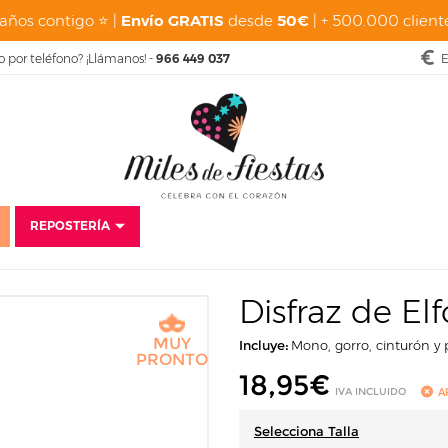
años contigo ⭐ |
Envío GRATIS
desde
50€
| + 500.000 cliente
o por teléfono? ¡Llámanos! -
966 449 037
E
REPOSTERÍA
Inicio
Disfraces
Baratos
Disfraces para bebés
Disfraz de Elfo Beb
Disfraz de El
MUY
Incluye:
Mono, gorro, cinturón y 
PRONTO
18,95
€
IVA INCLUIDO
A
Selecciona Talla