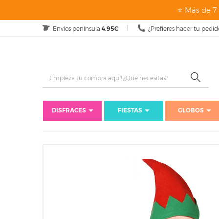
⭐ Más de 7 
Envíos península
4.95€
¿Prefieres hacer tu pedid
DISFRACES
FIESTAS
GLOBOS