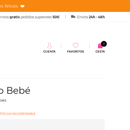
s felices ❤️
nvíos
gratis
pedidos superiores
50€
Envíos
24h - 48h
0
CUENTA
FAVORITOS
CESTA
é
fo Bebé
pies
RTÍCULO NO DISPONIBLE