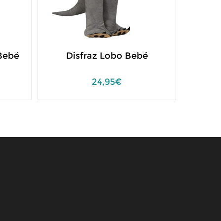
 Bebé
Disfraz Lobo Bebé
Disfr
24,95€