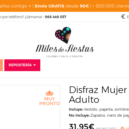
años contigo ⭐ |
Envío GRATIS
desde
50€
| + 500.000 cliente
o por teléfono? ¡Llámanos! -
966 449 037
E
REPOSTERÍA
isfraces
Carnaval
Disfraces para mujer
Disfraz Mujer Payasa Multico
Disfraz Mujer
Adulto
MUY
PRONTO
Incluye:
Vestido, pajarita, sombr
No Incluye:
Zapatos, nariz de pa
31,95
€
IVA INCLUIDO
A