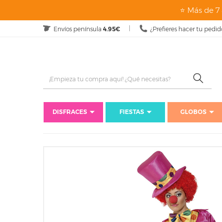
⭐ Más de 7 
Envíos península
4.95€
¿Prefieres hacer tu pedid
DISFRACES
FIESTAS
GLOBOS
Inicio
D