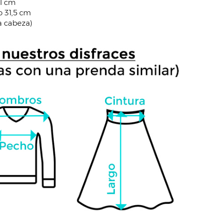
01 cm
 31,5 cm
a cabeza)