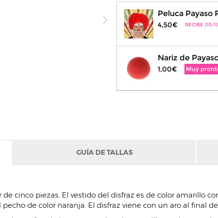
Peluca Payaso 
4,50€
RECIBE (10/0
Nariz de Payaso
1,00€
Muy pront
GUÍA DE TALLAS
de cinco piezas. El vestido del disfraz es de color amarillo c
pecho de color naranja. El disfraz viene con un aro al final d