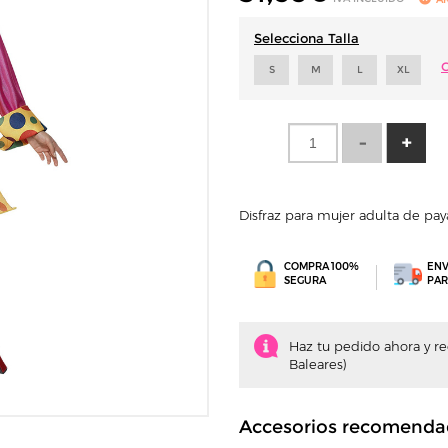
Selecciona Talla
G
S
M
L
XL
Disfraz para mujer adulta de pa
COMPRA 100%
ENV
SEGURA
PAR
Haz tu pedido ahora y rec
Baleares)
Accesorios recomenda