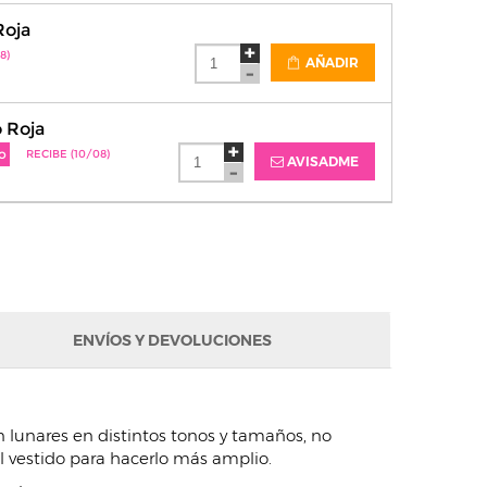
Roja
8)
AÑADIR
 Roja
o
RECIBE (10/08)
AVISADME
ENVÍOS Y DEVOLUCIONES
on lunares en distintos tonos y tamaños, no
el vestido para hacerlo más amplio.