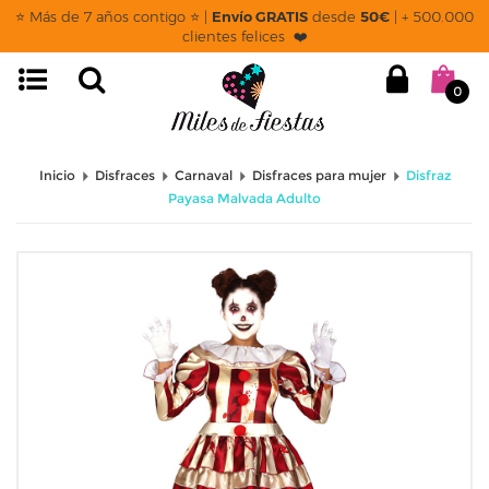
⭐ Más de 7 años contigo ⭐ |
Envío GRATIS
desde
50€
| + 500.000
clientes felices ❤️
0
Inicio
Disfraces
Carnaval
Disfraces para mujer
Disfraz
Payasa Malvada Adulto