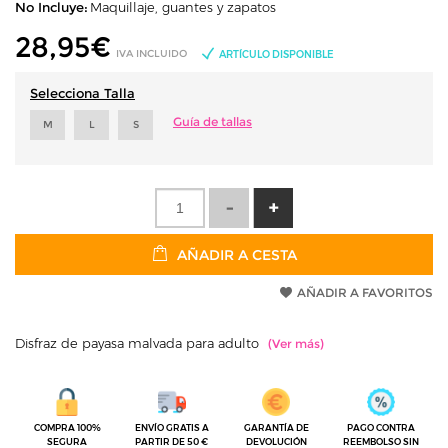
No Incluye:
Maquillaje, guantes y zapatos
28,95
€
IVA INCLUIDO
ARTÍCULO DISPONIBLE
Selecciona Talla
Guía de tallas
M
L
S
AÑADIR A CESTA
AÑADIR A FAVORITOS
Disfraz de payasa malvada para adulto
COMPRA 100%
ENVÍO GRATIS A
GARANTÍA DE
PAGO CONTRA
SEGURA
PARTIR DE 50 €
DEVOLUCIÓN
REEMBOLSO SIN