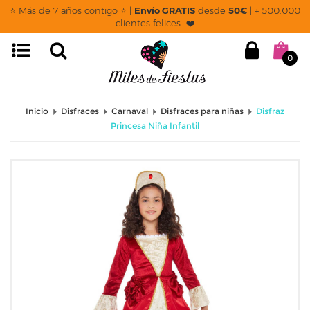
⭐ Más de 7 años contigo ⭐ |
Envío GRATIS
desde
50€
| + 500.000
clientes felices ❤️
0
Inicio
Disfraces
Carnaval
Disfraces para niñas
Disfraz
Princesa Niña Infantil