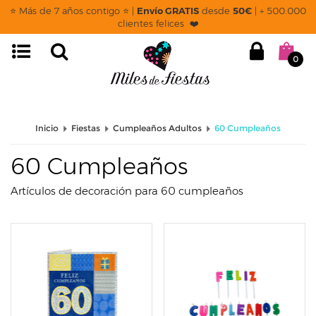
page: listado
⭐ Más de 7 años contigo ⭐ |
Envío GRATIS
desde
50€
| + 500.000
clientes felices ❤️
0
Inicio
Fiestas
Cumpleaños Adultos
60 Cumpleaños
60 Cumpleaños
Artículos de decoración para 60 cumpleaños