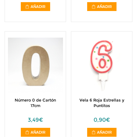
AÑADIR
AÑADIR
Número 0 de Cartón
Vela 6 Roja Estrellas y
17cm
Puntitos
3,49€
0,90€
AÑADIR
AÑADIR