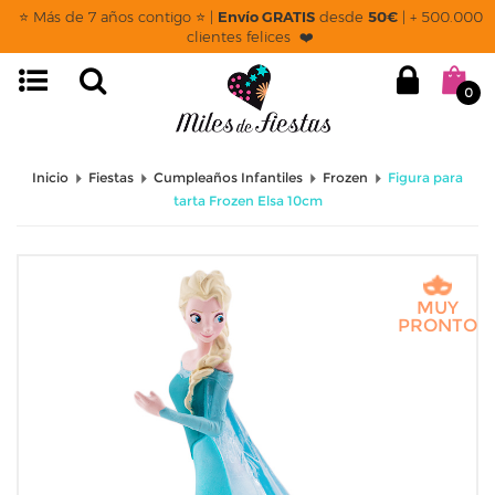
⭐ Más de 7 años contigo ⭐ |
Envío GRATIS
desde
50€
| + 500.000
clientes felices ❤️
0
Inicio
Fiestas
Cumpleaños Infantiles
Frozen
Figura para
tarta Frozen Elsa 10cm
MUY
PRONTO