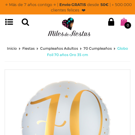
⭐ Más de 7 años contigo ⭐ |
Envío GRATIS
desde
50€
| + 500.000
clientes felices ❤️
0
Inicio
Fiestas
Cumpleaños Adultos
70 Cumpleaños
Globo
Foil 70 años Oro 35 cm