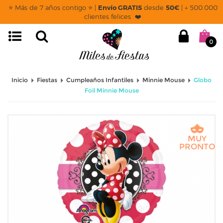
⭐ Más de 7 años contigo ⭐ |
Envío GRATIS
desde
50€
| + 500.000
clientes felices ❤️
0
Inicio
Fiestas
Cumpleaños Infantiles
Minnie Mouse
Globo
Foil Minnie Mouse
MUY
PRONTO