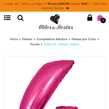
⭐ Más de 7 años contigo ⭐ |
Envío GRATIS
desde
50€
| + 500.000
clientes felices ❤️
0
Inicio
Fiestas
Cumpleaños Adultos
Fiestas por Color
Fucsia
Globo Nº 4 Rosa 1 metro