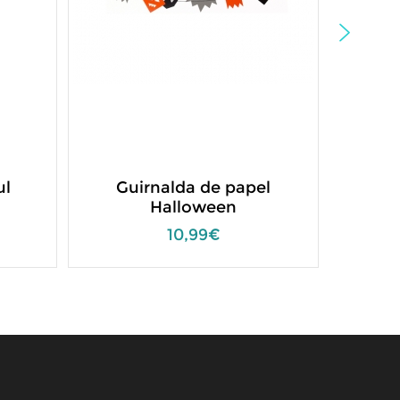
ul
Guirnalda de papel
Dec
Halloween
Co
10,99€