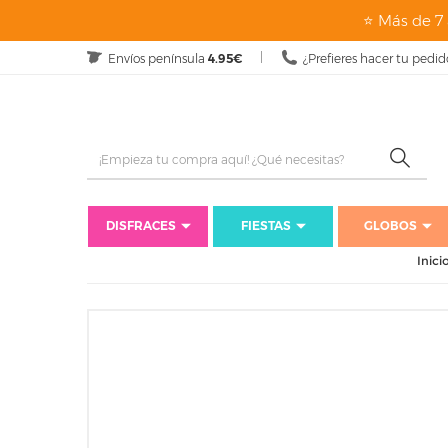
⭐ Más de 7 
Envíos península
4.95€
¿Prefieres hacer tu pedid
DISFRACES
FIESTAS
GLOBOS
Inici