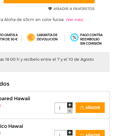
AÑADIR A FAVORITOS
ra Aloha de 45cm en color fucsia
ÍO GRATIS A
GARANTÍA DE
PAGO CONTRA
TIR DE 50 €
DEVOLUCIÓN
REEMBOLSO
SIN COMISIÓN
s 18:00 h y recíbelo entre el 7 y el 10 de Agosto
dos
pared Hawaii
)
AÑADIR
tico Hawai
)
AÑADIR