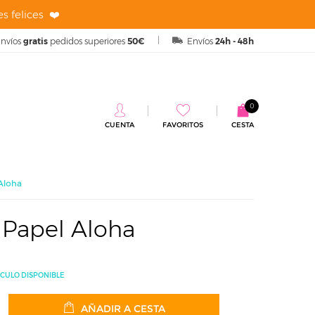
s felices ❤️
nvíos
gratis
pedidos superiores
50€
Envíos
24h - 48h
0
CUENTA
FAVORITOS
CESTA
Aloha
 Papel Aloha
ÍCULO DISPONIBLE
AÑADIR A CESTA