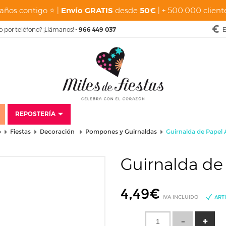
años contigo ⭐ |
Envío GRATIS
desde
50€
| + 500.000 cliente
o por teléfono? ¡Llámanos! -
966 449 037
E
REPOSTERÍA
o
Fiestas
Decoración
Pompones y Guirnaldas
Guirnalda de Papel 
Guirnalda de
4,49
€
IVA INCLUIDO
ART