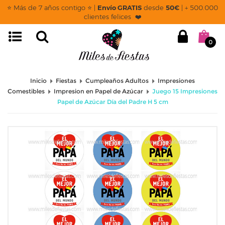
⭐ Más de 7 años contigo ⭐ |
Envío GRATIS
desde
50€
| + 500.000
clientes felices ❤️
0
Inicio
Fiestas
Cumpleaños Adultos
Impresiones
Comestibles
Impresion en Papel de Azúcar
Juego 15 Impresiones
Papel de Azúcar Día del Padre H 5 cm