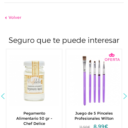
Volver
Seguro que te puede interesar
OFERTA
mento
Juego de 5 Pinceles
Preparado p
io 50 gr -
Profesionales Wilton
Galletas 1 K
Delice
FunCake
8,99€
11,50€