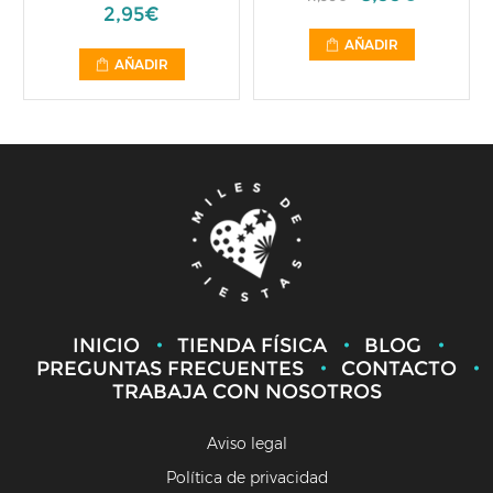
95€
6,95€
AÑADIR
ADIR
AÑADI
INICIO
TIENDA FÍSICA
BLOG
PREGUNTAS FRECUENTES
CONTACTO
TRABAJA CON NOSOTROS
Aviso legal
Política de privacidad