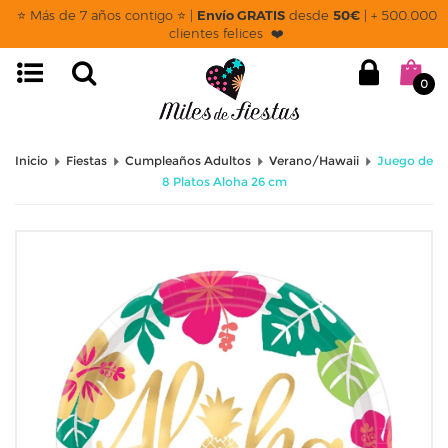
⭐ Más de 7 años contigo ⭐ |
Envío GRATIS
desde
50€
| + 500.000
clientes felices ❤️
0
Inicio
Fiestas
Cumpleaños Adultos
Verano/Hawaii
Juego de
8 Platos Aloha 26 cm