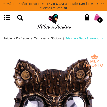
⭐ Más de 7 años contigo ⭐ |
Envío GRATIS
desde
50€
| + 500.000
clientes felices ❤️
0
Inicio
Disfraces
Carnaval
Góticos
Máscara Gato Steampunk
MUY
PRONTO