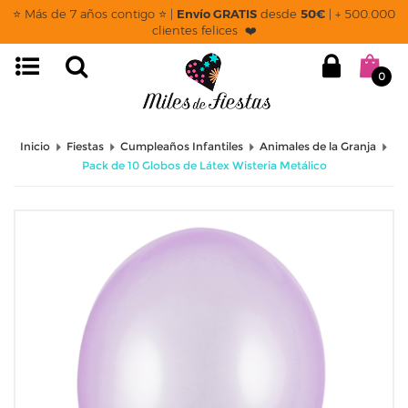
⭐ Más de 7 años contigo ⭐ |
Envío GRATIS
desde
50€
| + 500.000
clientes felices ❤️
0
Inicio
Fiestas
Cumpleaños Infantiles
Animales de la Granja
Pack de 10 Globos de Látex Wisteria Metálico