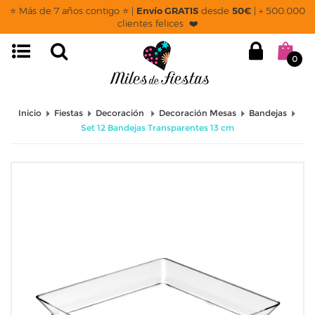
⭐ Más de 7 años contigo ⭐ |
Envío GRATIS
desde
50€
| + 500.000
clientes felices ❤️
0
Inicio
Fiestas
Decoración
Decoración Mesas
Bandejas
Set 12 Bandejas Transparentes 13 cm