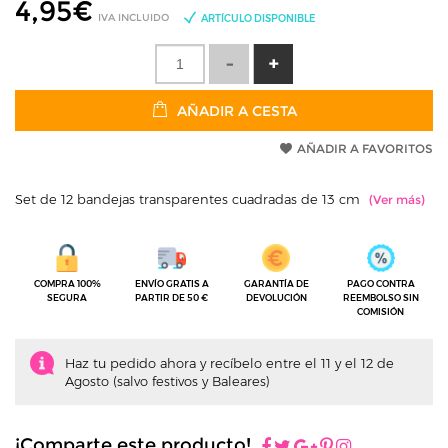
4,95
€
IVA INCLUIDO
ARTÍCULO DISPONIBLE
AÑADIR A CESTA
AÑADIR A FAVORITOS
Set de 12 bandejas transparentes cuadradas de 13 cm
COMPRA 100%
ENVÍO GRATIS A
GARANTÍA DE
PAGO CONTRA
SEGURA
PARTIR DE 50 €
DEVOLUCIÓN
REEMBOLSO SIN
COMISIÓN
Haz tu pedido ahora y recíbelo entre el 11 y el 12 de
Agosto (salvo festivos y Baleares)
¡Comparte este producto!