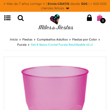
⭐ Más de 7 años contigo ⭐ |
Envío GRATIS
desde
50€
| + 500.000
clientes felices ❤️
0
Inicio
Fiestas
Cumpleaños Adultos
Fiestas por Color
Fucsia
Set 6 Vasos Coctel Fucsia Reutilizable 42 cl