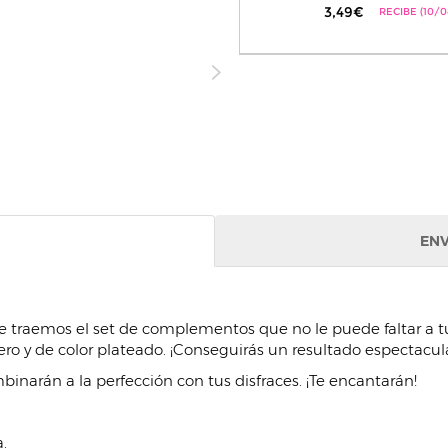
3,49€
RECIBE (10/0
ENV
e traemos el set de complementos que no le puede faltar a tu 
ero y de color plateado. ¡Conseguirás un resultado espectacula
inarán a la perfección con tus disfraces. ¡Te encantarán!
.