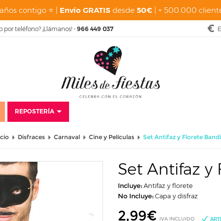
años contigo ⭐ |
Envío GRATIS
desde
50€
| + 500.000 cliente
o por teléfono? ¡Llámanos! -
966 449 037
E
REPOSTERÍA
icio
Disfraces
Carnaval
Cine y Películas
Set Antifaz y Florete Band
Set Antifaz y
Incluye:
Antifaz y florete
No Incluye:
Capa y disfraz
2,99
€
IVA INCLUIDO
ART