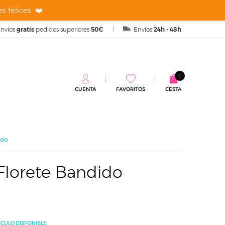
s felices ❤️
nvíos
gratis
pedidos superiores
50€
Envíos
24h - 48h
0
CUENTA
FAVORITOS
CESTA
ido
 Florete Bandido
ÍCULO DISPONIBLE