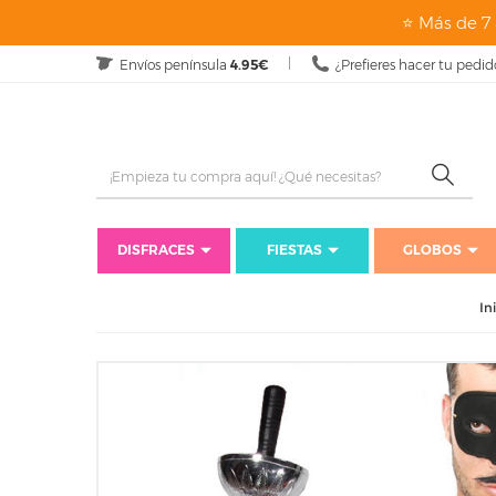
⭐ Más de 7 
Envíos península
4.95€
¿Prefieres hacer tu pedid
DISFRACES
FIESTAS
GLOBOS
In