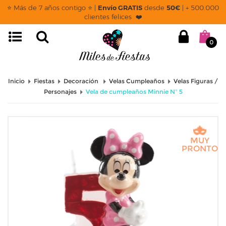
⭐ Más de 7 años contigo ⭐ |
Envío GRATIS
desde
50€
| + 500.000
clientes felices ❤️
0
Inicio
Fiestas
Decoración
Velas Cumpleaños
Velas Figuras /
Personajes
Vela de cumpleaños Minnie Nº 5
MUY
PRONTO