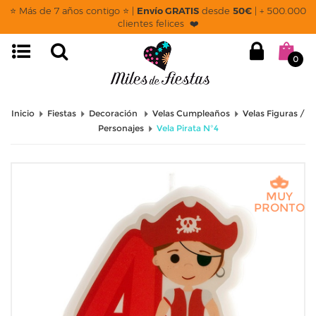
⭐ Más de 7 años contigo ⭐ |
Envío GRATIS
desde
50€
| + 500.000
clientes felices ❤️
0
Inicio
Fiestas
Decoración
Velas Cumpleaños
Velas Figuras /
Personajes
Vela Pirata Nº4
MUY
PRONTO