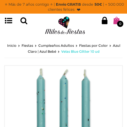
⭐ Más de 7 años contigo ⭐ |
Envío GRATIS
desde
50€
| + 500.000
clientes felices ❤️
0
Inicio
Fiestas
Cumpleaños Adultos
Fiestas por Color
Azul
Claro | Azul Bebé
Velas Blue Glitter 10 ud