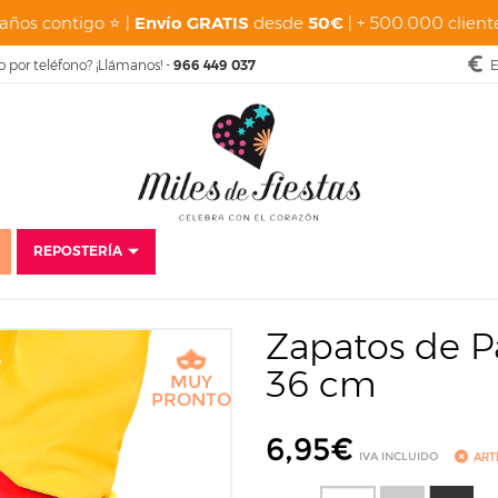
años contigo ⭐ |
Envío GRATIS
desde
50€
| + 500.000 cliente
o por teléfono? ¡Llámanos! -
966 449 037
E
REPOSTERÍA
sfraces
Carnaval
Payasos Asesinos
Zapatos de Payaso Rojos y Amar
Zapatos de P
36 cm
MUY
PRONTO
6,95
€
IVA INCLUIDO
ART