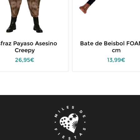
sfraz Payaso Asesino
Bate de Beisbol FOA
Creepy
cm
26,95€
13,99€