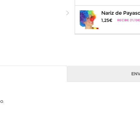
Nariz de Payas
1,25€
RECIBE (11/08
ENV
o.