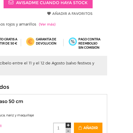
AVISADME CUANDO HAYA STOCK
AÑADIR A FAVORITOS
s rojos y amarillos
ÍO GRATIS A
GARANTÍA DE
PAGO CONTRA
TIR DE 50 €
DEVOLUCIÓN
REEMBOLSO
SIN COMISIÓN
belo entre el 11 y el 12 de Agosto (salvo festivos y
dos
aso 50 cm
uca, nariz y maquillaje
)
AÑADIR