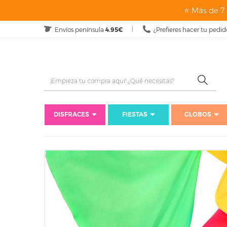
⭐ Más de 7 
Envíos península
4.95€
¿Prefieres hacer tu pedid
DISFRACES
FIESTAS
GLOBOS
Inicio
Di