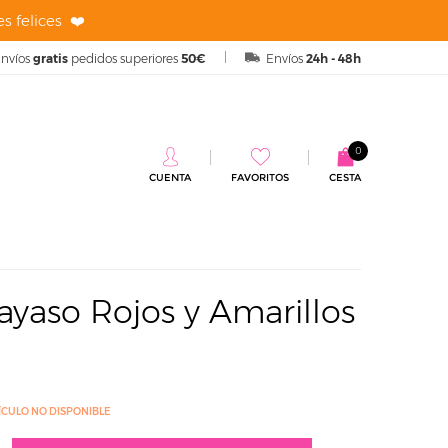
s felices ❤️
nvíos
gratis
pedidos superiores
50€
Envíos
24h - 48h
0
CUENTA
FAVORITOS
CESTA
illos 36 cm
ayaso Rojos y Amarillos
ÍCULO NO DISPONIBLE