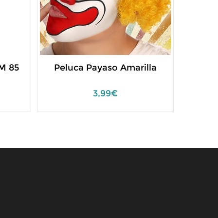
M 85
Peluca Payaso Amarilla
Disf
3,99€