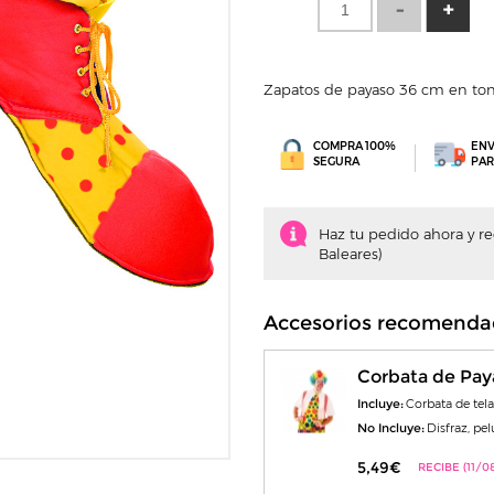
Zapatos de payaso 36 cm en tono
COMPRA 100%
ENV
SEGURA
PAR
Haz tu pedido ahora y recí
Baleares)
Accesorios recomenda
Corbata de Pay
Incluye:
Corbata de tela
No Incluye:
Disfraz, pel
5,49€
RECIBE (11/08