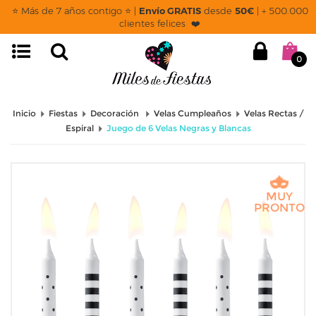
⭐ Más de 7 años contigo ⭐ |
Envío GRATIS
desde
50€
| + 500.000
clientes felices ❤️
0
Inicio
Fiestas
Decoración
Velas Cumpleaños
Velas Rectas /
Espiral
Juego de 6 Velas Negras y Blancas
MUY
PRONTO