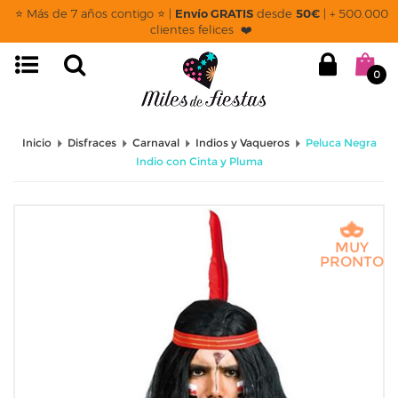
⭐ Más de 7 años contigo ⭐ |
Envío GRATIS
desde
50€
| + 500.000
clientes felices ❤️
0
Inicio
Disfraces
Carnaval
Indios y Vaqueros
Peluca Negra
Indio con Cinta y Pluma
MUY
PRONTO