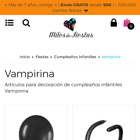
page: listado
⭐ Más de 7 años contigo ⭐ |
Envío GRATIS
desde
50€
| + 500.000
clientes felices ❤️
0
Inicio
Fiestas
Cumpleaños Infantiles
Vampirina
Vampirina
Artículos para decoración de cumpleaños infantiles
Vampirina